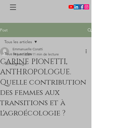
Post
Tous les articles
Emmanuelle Coratti
Tous les articles
19 janv. 2024
11 min de lecture
CARINE PIONETTI,
Témoignage
ANTHROPOLOGUE.
Quelle contribution
des femmes aux
transitions et à
l'agroécologie ?