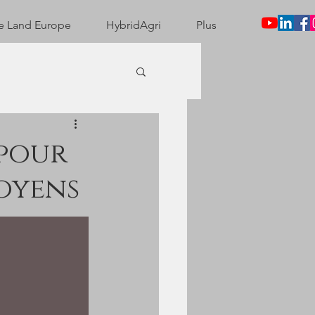
e Land Europe
HybridAgri
Plus
 pour
toyens