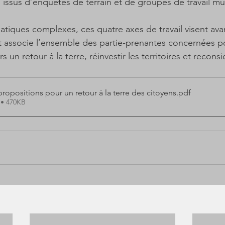
s, issus d’enquêtes de terrain et de groupes de travail mul
tiques complexes, ces quatre axes de travail visent avan
 associe l’ensemble des partie-prenantes concernées p
un retour à la terre, réinvestir les territoires et reconsi
icipales 4 propositions pour un retour à la terre des citoyens
.pdf
 • 470KB