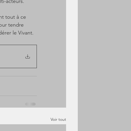
ti-acteurs. 
t tout à ce 
our tendre 
dérer le Vivant.
Voir tout