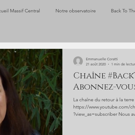
ueil Massif Central
Notre observatoire
Back To Th
Emmanuelle Coratti
21 août 2020
1 min de lectu
Chaîne #Back
Abonnez-vous
La chaîne du retour à la terre
https://www.youtube.com/
?view_as=subscriber Nous avo