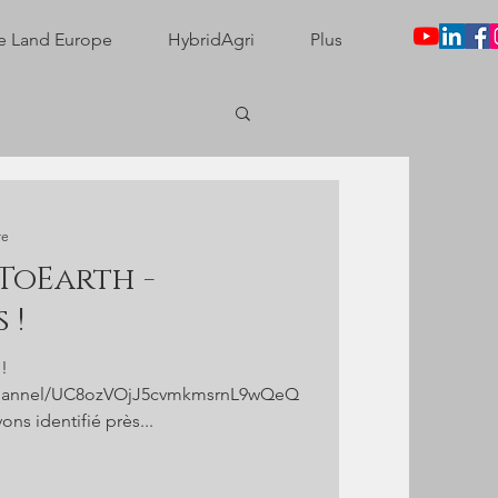
e Land Europe
HybridAgri
Plus
re
ToEarth -
 !
 !
channel/UC8ozVOjJ5cvmkmsrnL9wQeQ
ns identifié près...