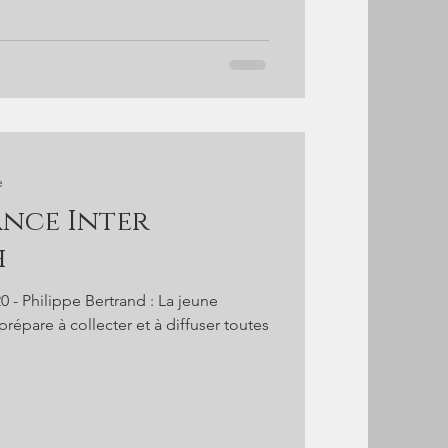
e
ance Inter
h
0 - Philippe Bertrand : La jeune
répare à collecter et à diffuser toutes