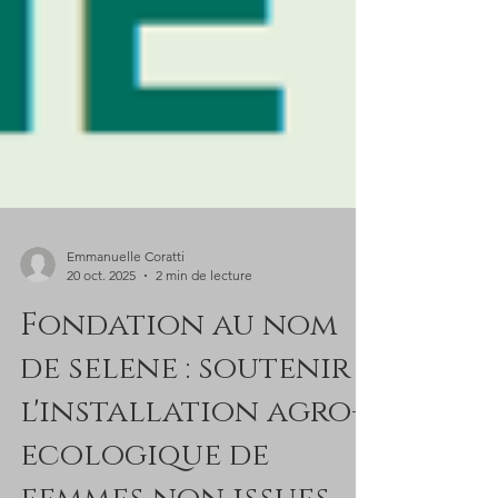
Emmanuelle Coratti
20 oct. 2025
2 min de lecture
Fondation au nom
de selene : soutenir
l'installation agro-