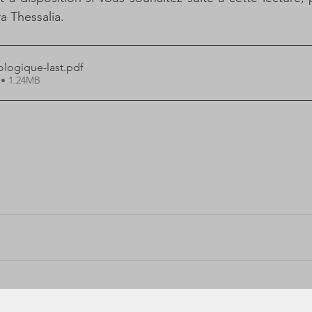
a Thessalia.
logique-last
.pdf
 • 1.24MB