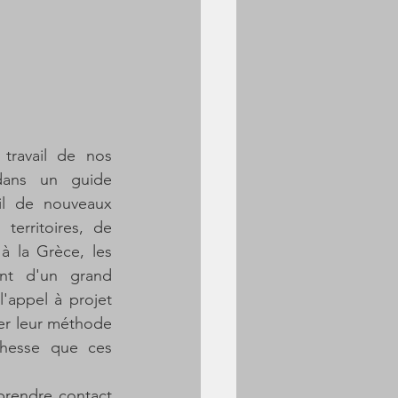
ravail de nos 
dans un guide 
l de nouveaux 
territoires, de 
 la Grèce, les 
nt d'un grand 
'appel à projet 
er leur méthode 
chesse que ces 
prendre contact 