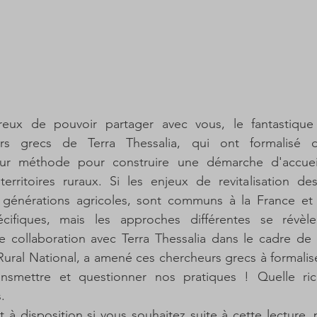
x de pouvoir partager avec vous, le fantastique t
urs grecs de Terra Thessalia, qui ont formalisé 
eur méthode pour construire une démarche d'accuei
erritoires ruraux. Si les enjeux de revitalisation des 
générations agricoles, sont communs à la France et à
cifiques, mais les approches différentes se révèle
 collaboration avec Terra Thessalia dans le cadre de l
ural National, a amené ces chercheurs grecs à formalis
ansmettre et questionner nos pratiques ! Quelle ri
.
à disposition si vous souhaitez suite à cette lecture, 