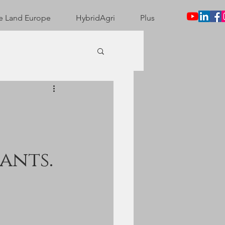
e Land Europe
HybridAgri
Plus
ants.