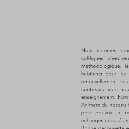
Nous sommes heureu
collègues cherche
méthodologique, l
habitants pour les t
renouvellement des 
contextes sont spé
enseignement. Notre
Animera du Réseau R
pour pouvoir la tr
échanges européens
Bonne découverte et 