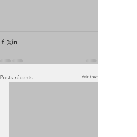
Voir tout
Posts récents