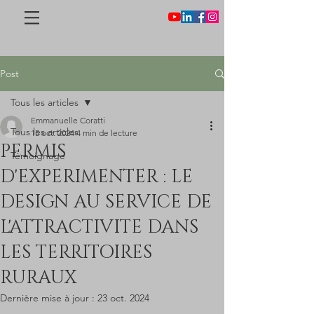
Post
Tous les articles
Emmanuelle Coratti
Tous les articles
15 oct. 2024
4 min de lecture
PERMIS
Témoignage
D'EXPERIMENTER : LE
DESIGN AU SERVICE DE
L'ATTRACTIVITE DANS
LES TERRITOIRES
RURAUX
Dernière mise à jour :
23 oct. 2024