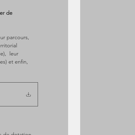
er de 
eur parcours, 
itorial 
),  leur 
) et enfin, 
s de dotation 