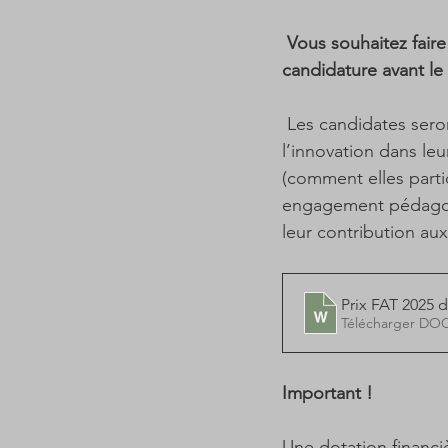
 Vous souhaitez fair
candidature avant le 
 Les candidates seron
l’innovation dans leu
(comment elles partic
engagement pédagogiq
leur contribution aux 
Prix FAT 2025 
Télécharger DO
Important ! 
Une dotation financi