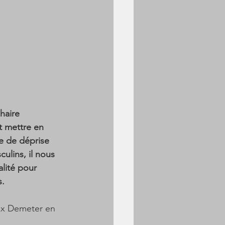
haire 
t mettre en 
e de déprise 
ulins, il nous 
lité pour 
s.
Vox Demeter en 