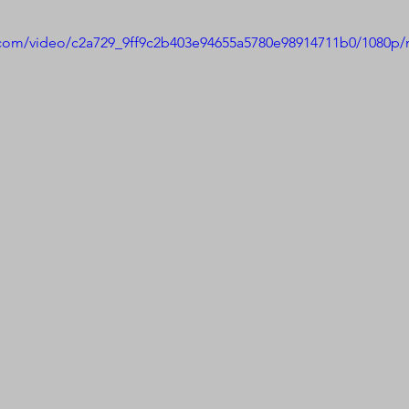
ic.com/video/c2a729_9ff9c2b403e94655a5780e98914711b0/1080p/