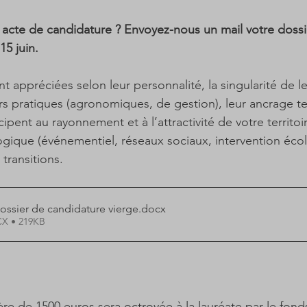
e acte de candidature ? Envoyez-nous un mail votre dossi
15 juin.
t appréciées selon leur personnalité, la singularité de l
rs pratiques (agronomiques, de gestion), leur ancrage terr
ipent au rayonnement et à l’attractivité de votre territoire
ue (événementiel, réseaux sociaux, intervention écoles
transitions.  
dossier de candidature vierge
.docx
CX • 219KB
ère de 1500 euros sera octroyée à la lauréate par le fond