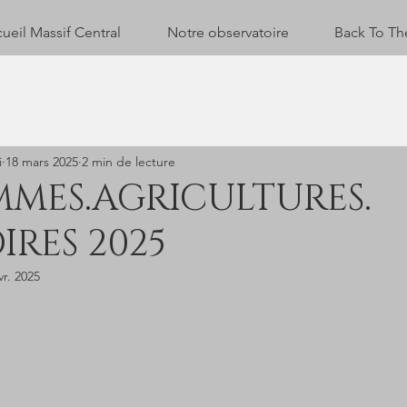
ueil Massif Central
Notre observatoire
Back To Th
i
18 mars 2025
2 min de lecture
MMES.AGRICULTURES.
IRES 2025
vr. 2025