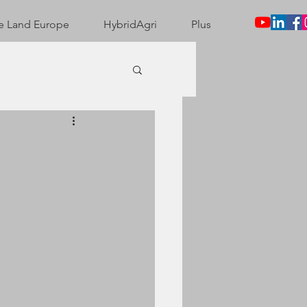
e Land Europe
HybridAgri
Plus