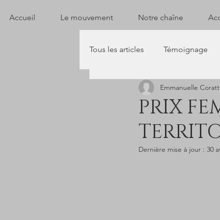
Accueil
Le mouvement
Notre chaîne
Acc
Tous les articles
Témoignage
Emmanuelle Coratt
PRIX FE
TERRITO
Dernière mise à jour :
30 a