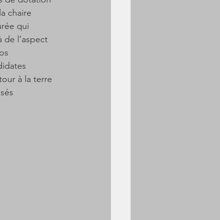
a chaire 
urée qui 
 de l’aspect 
os 
didates 
ur à la terre 
isés 