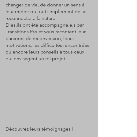
changer de vie, de donner un sens à 
leur métier ou tout simplement de se 
reconnecter à la nature. 
Elles.ils ont été accompagné.e.s par 
Transitions Pro et vous racontent leur 
parcours de reconversion, leurs 
motivations, les difficultés rencontrées 
ou encore leurs conseils à tous ceux 
qui envisagent un tel projet.
Découvrez leurs témoignages !