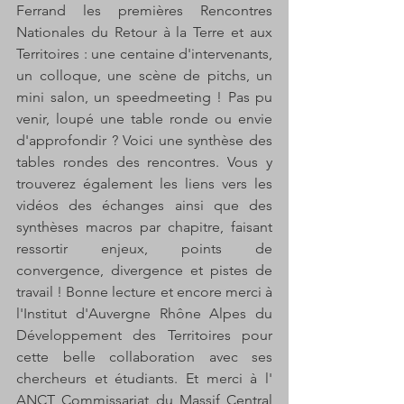
Ferrand les premières Rencontres 
Nationales du Retour à la Terre et aux 
Territoires : une centaine d'intervenants, 
un colloque, une scène de pitchs, un 
mini salon, un speedmeeting ! Pas pu 
venir, loupé une table ronde ou envie 
d'approfondir ? Voici une synthèse des 
tables rondes des rencontres. Vous y 
trouverez également les liens vers les 
vidéos des échanges ainsi que des 
synthèses macros par chapitre, faisant 
ressortir enjeux, points de 
convergence, divergence et pistes de 
travail ! Bonne lecture et encore merci à 
l'Institut d'Auvergne Rhône Alpes du 
Développement des Territoires pour 
cette belle collaboration avec ses 
chercheurs et étudiants. Et merci à l' 
ANCT Commissariat du Massif Central 