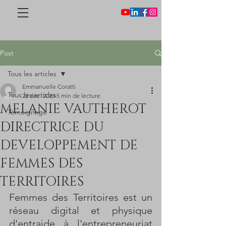
Post
Tous les articles
Emmanuelle Coratti
Tous les articles
22 déc. 2023
5 min de lecture
MELANIE VAUTHEROT
Témoignage
DIRECTRICE DU
DEVELOPPEMENT DE
FEMMES DES
TERRITOIRES
Femmes des Territoires est un 
réseau digital et physique 
d'entraide à l'entrepreneuriat 