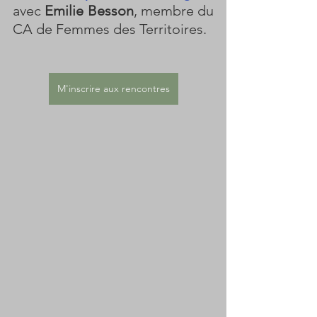
avec 
Emilie Besson
, membre du 
CA de Femmes des Territoires. 
M'inscrire aux rencontres